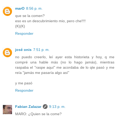
marO
8:56 p. m.
que se la comen?
eso es un descubrimiento mio, pero che!!!!
(K)(K)
Responder
josé onis
7:51 p. m.
no puedo creerlo, leí ayer esta historieta y hoy, q me
compré una hable más (no lo hago jamás), mientras
raspaba el "raspe aquí" me acordaba de lo qte pasó y me
reía "jamás me pasaría algo así"
y me pasó
Responder
Fabian Zalazar
9:13 p. m.
MARO: ¿Quien se la come?