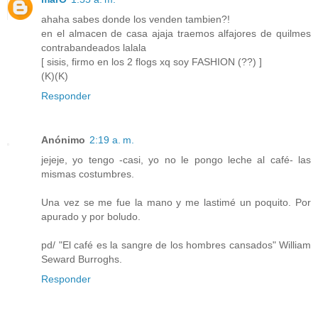
ahaha sabes donde los venden tambien?!
en el almacen de casa ajaja traemos alfajores de quilmes
contrabandeados lalala
[ sisis, firmo en los 2 flogs xq soy FASHION (??) ]
(K)(K)
Responder
Anónimo
2:19 a. m.
jejeje, yo tengo -casi, yo no le pongo leche al café- las
mismas costumbres.
Una vez se me fue la mano y me lastimé un poquito. Por
apurado y por boludo.
pd/ "El café es la sangre de los hombres cansados" William
Seward Burroghs.
Responder