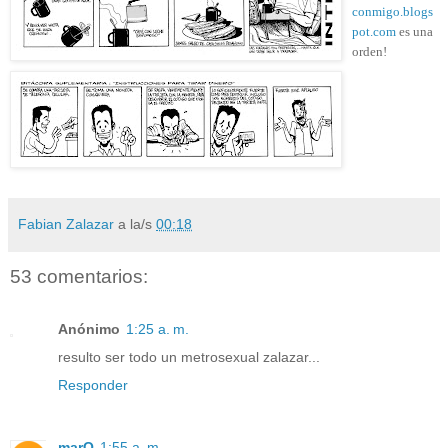
conmigo.blogs
pot.com
es una
orden!
Fabian Zalazar
a la/s
00:18
53 comentarios:
Anónimo
1:25 a. m.
resulto ser todo un metrosexual zalazar...
Responder
marO
1:55 a. m.