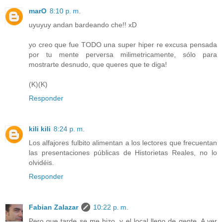
marO
8:10 p. m.
uyuyuy andan bardeando che!! xD
yo creo que fue TODO una super hiper re excusa pensada
por tu mente perversa milimetricamente, sólo para
mostrarte desnudo, que queres que te diga!
(K)(K)
Responder
kili kili
8:24 p. m.
Los alfajores fulbito alimentan a los lectores que frecuentan
las presentaciones públicas de Historietas Reales, no lo
olvidéis.
Responder
Fabian Zalazar
10:22 p. m.
Pero que tarde se me hizo, y el local lleno de gente. A ver