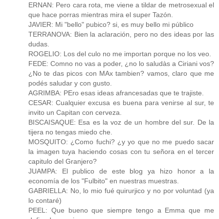
ERNAN: Pero cara rota, me viene a tildar de metrosexual el
que hace porras mientras mira el super Tazón.
JAVIER: Mi "bello" pubico? si, es muy bello mi público
TERRANOVA: Bien la aclaración, pero no des ideas por las
dudas.
ROGELIO: Los del culo no me importan porque no los veo.
FEDE: Comno no vas a poder, ¿no lo saludàs a Ciriani vos?
¿No te das picos con MAx tambien? vamos, claro que me
podés saludar y con gusto.
AGRIMBA: PEro esas ideas afrancesadas que te trajiste.
CESAR: Cualquier excusa es buena para venirse al sur, te
invito un Capitan con cerveza.
BISCAISAQUE: Esa es la voz de un hombre del sur. De la
tijera no tengas miedo che.
MOSQUITO: ¿Como fuchi? ¿y yo que no me puedo sacar
la imagen tuya haciendo cosas con tu señora en el tercer
capitulo del Granjero?
JUAMPA: El publico de este blog ya hizo honor a la
economía de los "Fulbito" en nuestras muestras.
GABRIELLA: No, lo mio fué quirurjico y no por voluntad (ya
lo contaré)
PEEL: Que bueno que siempre tengo a Emma que me