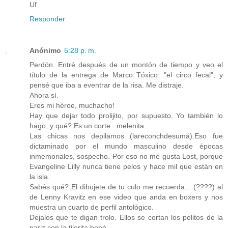
Uf
Responder
Anónimo
5:28 p. m.
Perdón. Entré después de un montón de tiempo y veo el
título de la entrega de Marco Tóxico: "el circo fecal", y
pensé que iba a eventrar de la risa. Me distraje.
Ahora sí.
Eres mi héroe, muchacho!
Hay que dejar todo prolijito, por supuesto. Yo también lo
hago, y qué? Es un corte...melenita.
Las chicas nos depilamos (lareconchdesumá).Eso fue
dictaminado por el mundo masculino desde épocas
inmemoriales, sospecho. Por eso no me gusta Lost, porque
Evangeline Lilly nunca tiene pelos y hace mil que están en
la isla.
Sabés qué? El dibujete de tu culo me recuerda... (????) al
de Lenny Kravitz en ese video que anda en boxers y nos
muestra un cuarto de perfil antológico.
Dejalos que te digan trolo. Ellos se cortan los pelitos de la
nariz con la tijerita bebé.