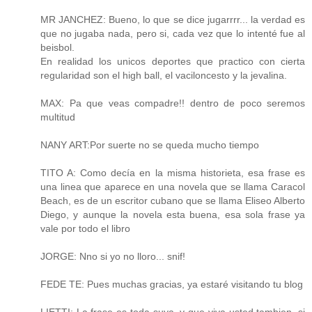
MR JANCHEZ: Bueno, lo que se dice jugarrrr... la verdad es
que no jugaba nada, pero si, cada vez que lo intenté fue al
beisbol.
En realidad los unicos deportes que practico con cierta
regularidad son el high ball, el vaciloncesto y la jevalina.
MAX: Pa que veas compadre!! dentro de poco seremos
multitud
NANY ART:Por suerte no se queda mucho tiempo
TITO A: Como decía en la misma historieta, esa frase es
una linea que aparece en una novela que se llama Caracol
Beach, es de un escritor cubano que se llama Eliseo Alberto
Diego, y aunque la novela esta buena, esa sola frase ya
vale por todo el libro
JORGE: Nno si yo no lloro... snif!
FEDE TE: Pues muchas gracias, ya estaré visitando tu blog
LIETTI: La frase es toda suya, y que viva usted tambien, si