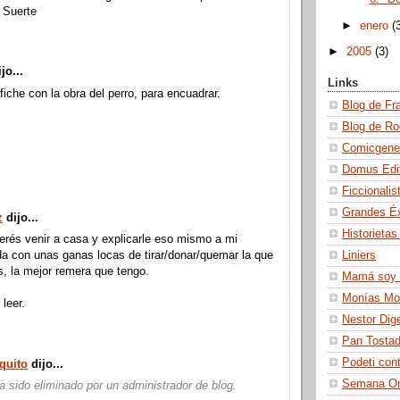
. Suerte
►
enero
(
►
2005
(3)
jo...
Links
fiche con la obra del perro, para encuadrar.
Blog de Fr
Blog de Ro
Comicgene
Domus Edi
Ficcionalis
Grandes Éx
z
dijo...
Historietas
rés venir a casa y explicarle eso mismo a mi
Liniers
a con unas ganas locas de tirar/donar/quemar la que
os, la mejor remera que tengo.
Mamá soy 
Monías Moto
 leer.
Nestor Dig
Pan Tosta
Podeti con
quito
dijo...
Semana On
a sido eliminado por un administrador de blog.