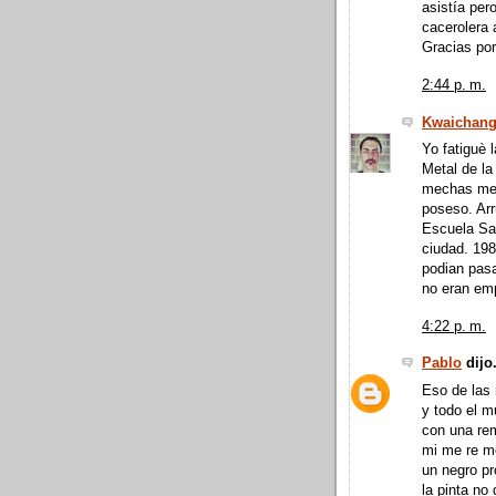
asistía per
cacerolera 
Gracias por
2:44 p. m.
Kwaichang
Yo fatiguè 
Metal de la 
mechas me 
poseso. Arr
Escuela San
ciudad. 198
podian pasa
no eran emp
4:22 p. m.
Pablo
dijo.
Eso de las 
y todo el m
con una re
mi me re m
un negro pr
la pinta no