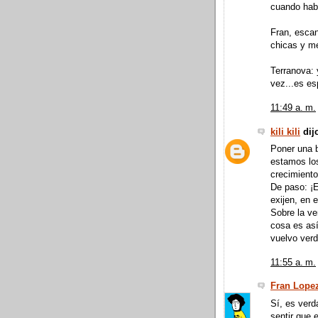
cuando hab
Fran, escan
chicas y me
Terranova: 
vez...es es
11:49 a. m.
kili kili
dijo
Poner una b
estamos lo
crecimient
De paso: ¡E
exijen, en e
Sobre la ve
cosa es así
vuelvo verd
11:55 a. m.
Fran Lope
Sí, es verd
sentir que