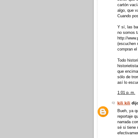
cartón vací
algo, que v
Cuando post
Y sí, las b
no somos t
http://www
(escuchen 
compran el
Todo histor
historietis
que encima 
sólo de tro
así lo escu
1:01 p. m.
kili kili
dijo
Bueh, ya q
reportaje q
narrada com
sé si tiene
efectivamen