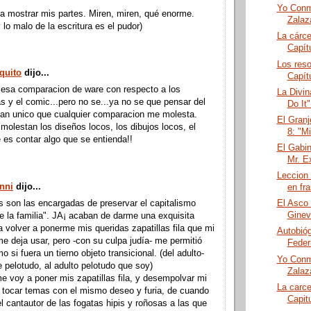
Yo Conmi
a mostrar mis partes. Miren, miren, qué enorme.
Zalaz
 lo malo de la escritura es el pudor)
La cárce
Capítu
Los reso
quito
dijo...
Capít
 esa comparacion de ware con respecto a los
La Divin
 y el comic...pero no se...ya no se que pensar del
Do It"
tan unico que cualquier comparacion me molesta.
El Granj
molestan los diseños locos, los dibujos locos, el
8: "M
 es contar algo que se entienda!!
El Gabin
Mr. E
Leccion 
anni
dijo...
en fr
s son las encargadas de preservar el capitalismo
El Asco 
Ginev
e la familia". JA¡ acaban de darme una exquisita
 volver a ponerme mis queridas zapatillas fila que mi
Autobióg
e deja usar, pero -con su culpa judía- me permitió
Feder
 si fuera un tierno objeto transicional. (del adulto-
Yo Conmi
 pelotudo, al adulto pelotudo que soy)
Zalaz
 voy a poner mis zapatillas fila, y desempolvar mi
La carce
y tocar temas con el mismo deseo y furia, de cuando
Capitu
el cantautor de las fogatas hipis y roñosas a las que