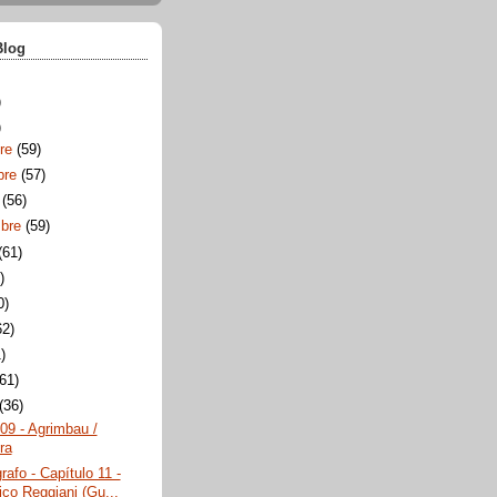
Blog
)
)
bre
(59)
bre
(57)
e
(56)
mbre
(59)
(61)
)
0)
62)
)
(61)
(36)
09 - Agrimbau /
ra
rafo - Capítulo 11 -
ico Reggiani (Gu...