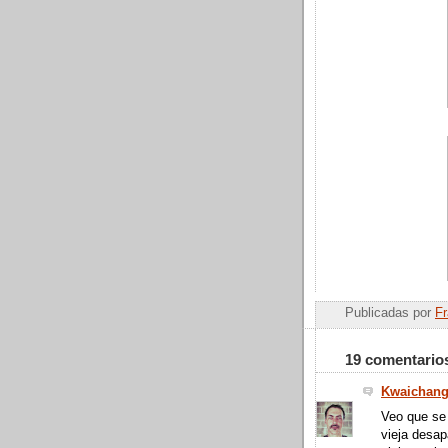
Publicadas por
Fr
19 comentario
Kwaichang
Veo que se 
vieja desap