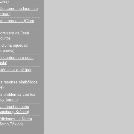
Exes)
 De cómo me hice rico
Ernán)
arísimos días (Clara
 granjero de Jesú
quito)
a divina oquedad
erranova)
ndecentemente cursi
aski)
ién es z.a.p? (por
s resortes simbólicos
re)
s problemas con los
ndy Iommi)
a cárcel de ocho
aichang Kráneo)
diciones La Ñatita
Marco Tóxico)