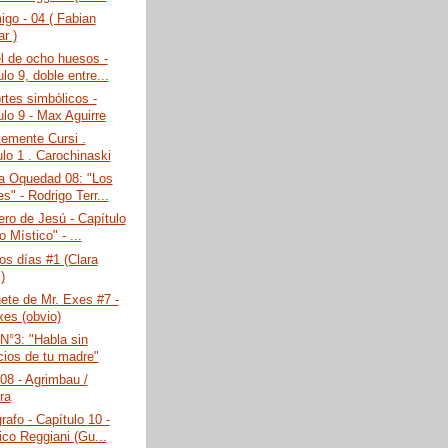
go - 04 ( Fabian
r )
l de ocho huesos -
lo 9, doble entre...
rtes simbólicos -
ulo 9 - Max Aguirre
emente Cursi .
ulo 1 . Carochinaski
na Oquedad 08: "Los
s" - Rodrigo Terr...
ero de Jesú - Capítulo
o Místico" - ...
os días #1 (Clara
)
ete de Mr. Exes #7 -
xes (obvio)
N°3: "Habla sin
icios de tu madre"
08 - Agrimbau /
ra
rafo - Capítulo 10 -
ico Reggiani (Gu...