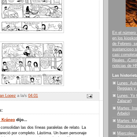
En el número 
en los kioskos
de Febrero, s
sustancioso 
casi completa
Reales. ¡Corr
noticias de HR
Las historiet
Lunes: Aut
Reggiani y
Lunes: Yo 
an Lopez
a la/s
04:01
Zalazar)
Martes: Ins
s:
Arbelo)
 Kráneo
dijo...
Martes: Ma
Biscaisaqu
consolidan las dos líneas paralelas de relato. La
areció por completo. Lástima. Un buen personaje
Miercoles: 