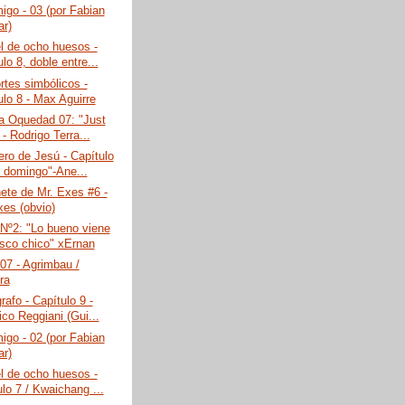
go - 03 (por Fabian
ar)
l de ocho huesos -
lo 8, doble entre...
rtes simbólicos -
ulo 8 - Max Aguirre
a Oquedad 07: "Just
 - Rodrigo Terra...
ero de Jesú - Capítulo
i domingo"-Ane...
ete de Mr. Exes #6 -
xes (obvio)
Nº2: "Lo bueno viene
asco chico" xErnan
07 - Agrimbau /
ra
rafo - Capítulo 9 -
ico Reggiani (Gui...
go - 02 (por Fabian
ar)
l de ocho huesos -
lo 7 / Kwaichang ...