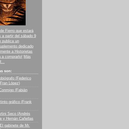
de Fierro que estará
 a partir del sábado 9
e publica un
suplemento dedicado
mente a Historietas
a a comprarlo!
Más
...
as son:
obiógrafo (Federico
 Fran López)
Conmigo (Fabián
tinto gráfico (Frank
rtini Seco (Andrés
e y Hernán Cañellas
El gabinete de Mr.