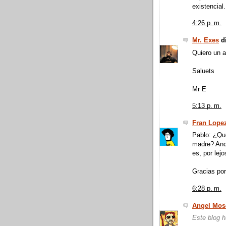
existencial
4:26 p. m.
Mr. Exes
di
Quiero un a
Saluets
Mr E
5:13 p. m.
Fran Lope
Pablo: ¿Que
madre? And
es, por lej
Gracias por
6:28 p. m.
Angel Mos
Este blog h