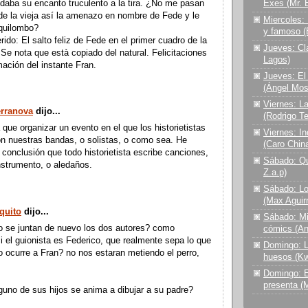
e daba su encanto truculento a la tira. ¿No me pasan
Exes (Mr. 
 de la vieja así la amenazo en nombre de Fede y le
Miercoles:
 quilombo?
y famoso (
rido: El salto feliz de Fede en el primer cuadro de la
Jueves: Cl
. Se nota que està copiado del natural. Felicitaciones
Lagos)
mación del instante Fran.
Jueves: El
(Ángel Mos
Viernes: L
erranova
dijo...
(Rodrigo T
 que organizar un evento en el que los historietistas
Viernes: I
n nuestras bandas, o solistas, o como sea. He
(Caro Chin
a conclusión que todo historietista escribe canciones,
Sábado: Qu
nstrumento, o aledaños.
Z.a.p)
Sábado: Lo
(Max Aguir
quito
dijo...
Sábado: Mi
o se juntan de nuevo los dos autores? como
cómics (A
 el guionista es Federico, que realmente sepa lo que
Domingo: L
o ocurre a Fran? no nos estaran metiendo el perro,
huesos (Kw
Domingo: E
presenta (
guno de sus hijos se anima a dibujar a su padre?