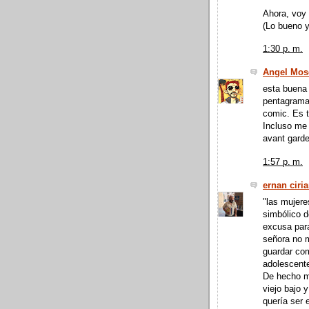
Ahora, voy 
(Lo bueno y
1:30 p. m.
Angel Mos
esta buena
pentagramas
comic. Es 
Incluso me 
avant garde
1:57 p. m.
ernan ciri
"las mujere
simbólico d
excusa para
señora no m
guardar como
adolescente
De hecho me
viejo bajo 
quería ser 