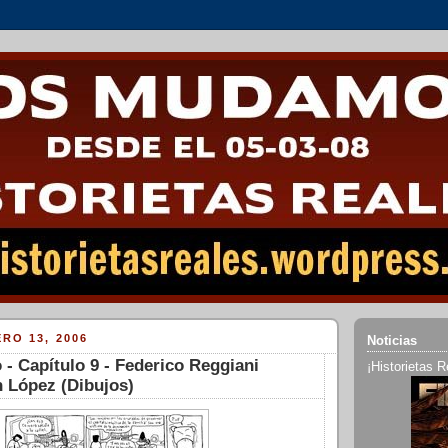
RO 13, 2006
Noticias
 - Capítulo 9 - Federico Reggiani
¡Historietas R
n López (Dibujos)