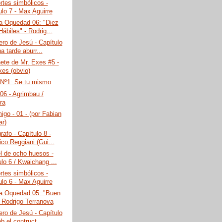
rtes simbólicos -
ulo 7 - Max Aguirre
a Oquedad 06: "Diez
ábiles" - Rodrig...
ero de Jesú - Capítulo
a tarde aburr...
ete de Mr. Exes #5 -
xes (obvio)
 Nº1: Se tu mismo
06 - Agrimbau /
ra
go - 01 - (por Fabian
ar)
rafo - Capítulo 8 -
ico Reggiani (Gui...
l de ocho huesos -
lo 6 / Kwaichang ...
rtes simbólicos -
ulo 6 - Max Aguirre
na Oquedad 05: "Buen
- Rodrigo Terranova
ero de Jesú - Capítulo
b el contruct...