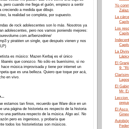
a, pero cuando me llega el guión, empiezo a sentir
Yo conmi
a creciendo a medida que dibujo.
Zalaza
eo, la realidad se completa, por supuesto.
La cárce
Capítu
andas de rock adolescentes son lo más. Nosotros ya
Los reso
an adolescentes, pero nos vamos poniendo mejores:
Capít
.purevolume.com.ar/benzedrine/
Indecent
mp3 y piratéen un single, que después vienen y nos
Capit
 LP)
La Divi
ietista es músico: Mazen Kerbaj es el único
Lápice
ta libanés que conozco. No sólo es buenísimo, si no
El Granj
hace música improvisada y tiene por internet un
9: "Rí
mpeta que es una belleza. Quiero que toque por acá,
Clarísim
cho en vivo.
Lagos
El Gabin
Mr. E
...
Leccion 
preju
ue estamos tan finos, recuerdo que Ware dice en un
ue una página de historieta es respecto de la historia
El Asco 
o una partitura respecto de la música. Algo así. No
Ginev
 razón pero es ingenioso, y probaría que
Autobióg
te todos los historietistas son músicos.
Feder