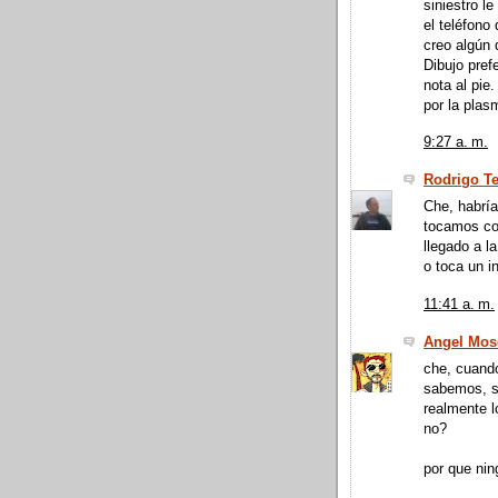
siniestro l
el teléfono
creo algún
Dibujo prefe
nota al pie
por la plas
9:27 a. m.
Rodrigo T
Che, habría
tocamos co
llegado a l
o toca un i
11:41 a. m.
Angel Mos
che, cuand
sabemos, si
realmente l
no?
por que nin