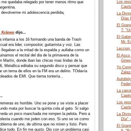
Los reso
o me quedaba relegado por tener menos ritmo que
Capít
argentina.
 devolverme mi adolescencia perdida¡
La Divin
Días H
El Granj
7: "Un
 Kráneo
dijo...
El Gabin
la infamia a los 16 formando una banda de Trash
Mr. E
cual era lider, compositor, guitarrista y voz. Las
Leccion
llegaban a la mitad de la espalda y aullaba como un
uinamos el recital del dia de la primavera de la
El Asco 
Ginev
 Martìn, donde iban las chicas mas lindas de la
6, Metallica editaba su segundo disco y pensar que
Yo Conmi
r un tema de ellos en la FM era un delirio. TOdavía
Zalaz
leados de EMI. Que tierna tonterìa...
Autobióg
Feder
La carce
Capitu
..
Los reso
remeras es horrible. Uno se pone y se viste a placer
Capít
undo mata por buscar la quinta cola al gato. Si salgo
meda un poco manchada me rompen la pelota. Pero a
La Divi
olesta cuando me joden con eso. Si uno se ve como
Día" 
oblema de uno, de ultima que no miren y listo. Pero
El Granj
 dice todo. En fin me gusto. Dio con un problema casi
6: "Bo