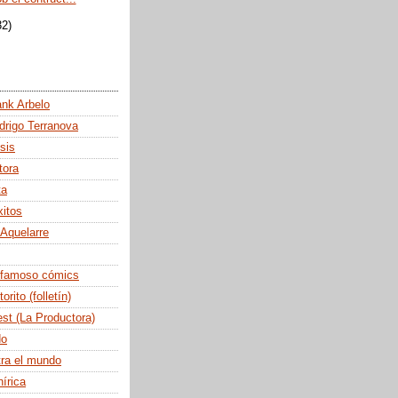
32)
ank Arbelo
drigo Terranova
sis
tora
ta
itos
 Aquelarre
famoso cómics
rito (folletín)
est (La Productora)
do
tra el mundo
írica