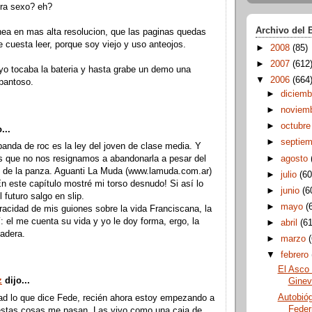
ra sexo? eh?
Archivo del 
ea en mas alta resolucion, que las paginas quedas
 cuesta leer, porque soy viejo y uso anteojos.
►
2008
(85)
►
2007
(612
yo tocaba la bateria y hasta grabe un demo una
▼
2006
(664
pantoso.
►
diciem
►
noviem
►
octubr
...
►
septie
anda de roc es la ley del joven de clase media. Y
►
agosto
s que no nos resignamos a abandonarla a pesar del
o de la panza. Aguanti La Muda (www.lamuda.com.ar)
►
julio
(60
n este capítulo mostré mi torso desnudo! Si así lo
►
junio
(6
l futuro salgo en slip.
►
mayo
(
racidad de mis guiones sobre la vida Franciscana, la
: el me cuenta su vida y yo le doy forma, ergo, la
►
abril
(61
adera.
►
marzo
▼
febrero
El Asco 
z
dijo...
Ginev
Autobióg
ad lo que dice Fede, recién ahora estoy empezando a
Feder
 estas cosas me pasan. Las vivo como una caja de