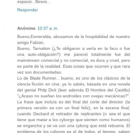
espacio...Besos...
Responder
Anónimo
10:37 a. m.
Bueno,Esmeralda, abusamos de la hospitalidad de nuestro
amigo Fabían.
Bueno, Tarnation (¿Te obligaron a verla en la facu o fue
una auto-obligación?) me pareció totalmente fue del
mainstream comercial y no comercial, es dura y cruel, pero
es parte de la realidad. Esas cosas que ocurren y que rara
vez son documentadas.
Lo de Blade Runner... bueno, es uno de los clásicos de la
ciencia ficción en cine, ya lo sabés, básada en una novela
del genial Philp Dick (leer además El Hombre del Castillo)
"¿Acaso no sueñan los androides con ovejas mecánicas?".
La frase que incluía es del final del corte del director (la
primera versión es con un final feliz), en la escena final,
cuando Deckard el retirador de replicantes (o sea el que
tiene que matar a los cyborgs que sienten como humanos)
se engancha y se va con una cyborg que está rebuena. El
problema de los cyborgs es el de todos, el tiempo, saben