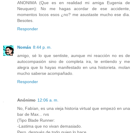
ANONIMA (Que es en realidad mi amiga Eugenia de
Neuquen): No me hagas acordar de ese accidente,
momentos locos esos ¿no? me asustaste mucho ese dìa.
Besotes.
Responder
Nomás
8:44 p. m.
amigo, sé lo que sentiste, aunque mi reacción no es de
autocompasión sino de completa ira, te entiendo y me
alegra que lo hayas manifestado en una historieta. molan
mucho saberse acompañado.
Responder
Anónimo
12:06 a. m.
No, Fabían, es una vieja historia virtual que empezó en una
bar de Max... rvs
(Tipo Blade Runner:
-Lastima que no vivan demasiado.
Pero, después de todo quien lo hace.