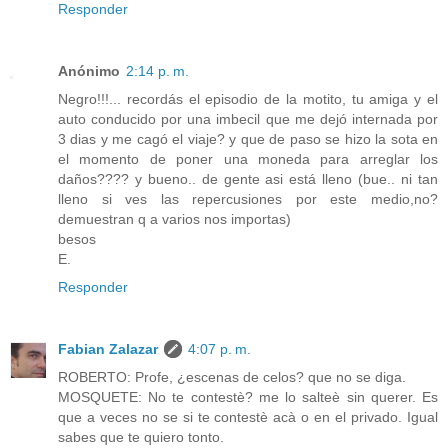
Responder
Anónimo
2:14 p. m.
Negro!!!... recordás el episodio de la motito, tu amiga y el
auto conducido por una imbecil que me dejó internada por
3 dias y me cagó el viaje? y que de paso se hizo la sota en
el momento de poner una moneda para arreglar los
daños???? y bueno.. de gente asi está lleno (bue.. ni tan
lleno si ves las repercusiones por este medio,no?
demuestran q a varios nos importas)
besos
E.
Responder
Fabian Zalazar
4:07 p. m.
ROBERTO: Profe, ¿escenas de celos? que no se diga.
MOSQUETE: No te contestè? me lo salteè sin querer. Es
que a veces no se si te contestè acà o en el privado. Igual
sabes que te quiero tonto.