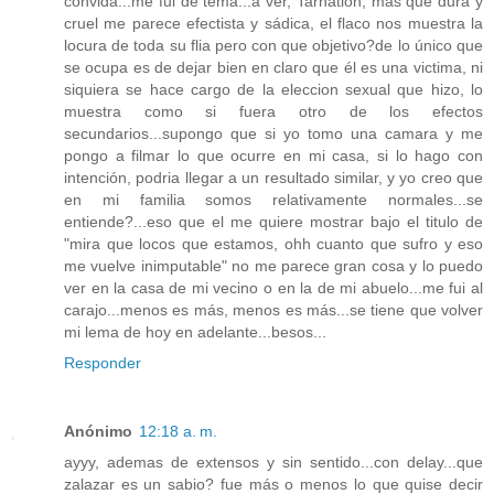
convida...me fui de tema...a ver, Tarnation, más que dura y
cruel me parece efectista y sádica, el flaco nos muestra la
locura de toda su flia pero con que objetivo?de lo único que
se ocupa es de dejar bien en claro que él es una victima, ni
siquiera se hace cargo de la eleccion sexual que hizo, lo
muestra como si fuera otro de los efectos
secundarios...supongo que si yo tomo una camara y me
pongo a filmar lo que ocurre en mi casa, si lo hago con
intención, podria llegar a un resultado similar, y yo creo que
en mi familia somos relativamente normales...se
entiende?...eso que el me quiere mostrar bajo el titulo de
"mira que locos que estamos, ohh cuanto que sufro y eso
me vuelve inimputable" no me parece gran cosa y lo puedo
ver en la casa de mi vecino o en la de mi abuelo...me fui al
carajo...menos es más, menos es más...se tiene que volver
mi lema de hoy en adelante...besos...
Responder
Anónimo
12:18 a. m.
ayyy, ademas de extensos y sin sentido...con delay...que
zalazar es un sabio? fue más o menos lo que quise decir