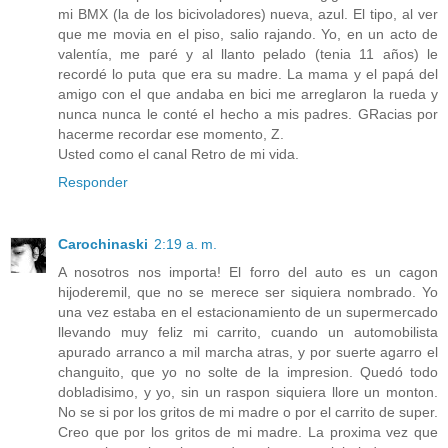
mi BMX (la de los bicivoladores) nueva, azul. El tipo, al ver
que me movia en el piso, salio rajando. Yo, en un acto de
valentía, me paré y al llanto pelado (tenia 11 años) le
recordé lo puta que era su madre. La mama y el papá del
amigo con el que andaba en bici me arreglaron la rueda y
nunca nunca le conté el hecho a mis padres. GRacias por
hacerme recordar ese momento, Z.
Usted como el canal Retro de mi vida.
Responder
Carochinaski
2:19 a. m.
A nosotros nos importa! El forro del auto es un cagon
hijoderemil, que no se merece ser siquiera nombrado. Yo
una vez estaba en el estacionamiento de un supermercado
llevando muy feliz mi carrito, cuando un automobilista
apurado arranco a mil marcha atras, y por suerte agarro el
changuito, que yo no solte de la impresion. Quedó todo
dobladisimo, y yo, sin un raspon siquiera llore un monton.
No se si por los gritos de mi madre o por el carrito de super.
Creo que por los gritos de mi madre. La proxima vez que