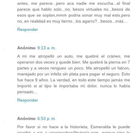
antes, me parece...pero aca nadie me escucha...al final
parece que hablo solo...no, besos virtuales no...besos de
esos que se soplan,mmm podria sonar muy mal esto,pero
no, en realidad es muy tierno...los agarro?...besos...más...
Responder
Anónimo
9:13 a. m.
A mi me atropelló un auto, me quebré el cráneo, me
operaron dos veces y quedé bien. Me quebré la pierna en 7
partes y a veces rengueo un poco. Me atropelló un falcon,
manejado por un infeliz sin plata para pagar el seguro. Esto
fue hace 9 años. La verdad, en todo este tiempo jamás me
importó si al tipo le importaba mi dolor, nunca lo había
pensado...
Responder
Anónimo
6:53 p. m.
Por favor si no hace a la historieta, Esmeralda le puede
escribir a rvs a vonsprecher@tutopia.com, porque sino le