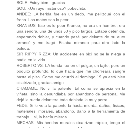
BOLE: Estoy bien , gracias.
SOU: ¿Un rayo misterioso? pobechita.
ANDEE: LA herida fue en un dedo, me pellizqué con el
freno. Las motos son lo peor.
KRANEUS: Eso es lo peor Kraneo, no era un hombre, era
una señora, una de unos 50 y pico largos. Estaba detenida,
esperando doblar, y cuando pasé por delante de su auto
arrancó y me tragó. Estaba mirando para otro lado la
boluda.
SIR RIPPY RIZZA: Un accidente en bici no se le niega a
nadie en la vida.
ROBERTO VS: LA herida fue en el pulgar, un tajito, pero un
poquito profundo, lo que hacia que me chorreara sangre
hasta el piso. Como me ocurrió el domingo 19 ya está bien
cicatrizado, gracias amigo.
CHAMAME: No vi la patente, tal como se aprecia en la
viñeta, sino la denundiaba por abandono de persona. Me
dejó la rueda delantera toda doblada la muy perra.
FEDE: Si le veía la patente la hacía mierda, daños, fisicos,
materiales, morales, abandono, daño a la herramienta de
trabajo... si, la hacía mierda.
MECHAS: Mis heridas morales cicatrizan rápido, tengo el