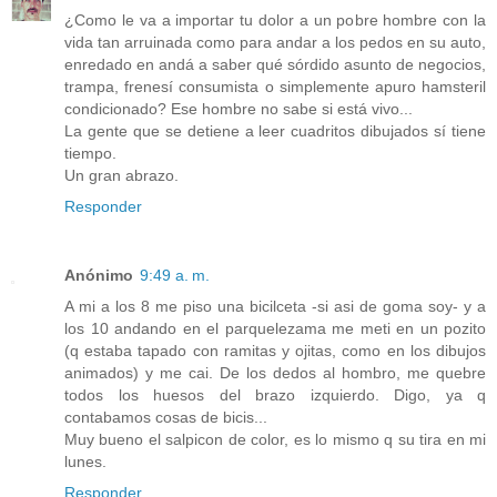
¿Como le va a importar tu dolor a un pobre hombre con la
vida tan arruinada como para andar a los pedos en su auto,
enredado en andá a saber qué sórdido asunto de negocios,
trampa, frenesí consumista o simplemente apuro hamsteril
condicionado? Ese hombre no sabe si está vivo...
La gente que se detiene a leer cuadritos dibujados sí tiene
tiempo.
Un gran abrazo.
Responder
Anónimo
9:49 a. m.
A mi a los 8 me piso una bicilceta -si asi de goma soy- y a
los 10 andando en el parquelezama me meti en un pozito
(q estaba tapado con ramitas y ojitas, como en los dibujos
animados) y me cai. De los dedos al hombro, me quebre
todos los huesos del brazo izquierdo. Digo, ya q
contabamos cosas de bicis...
Muy bueno el salpicon de color, es lo mismo q su tira en mi
lunes.
Responder