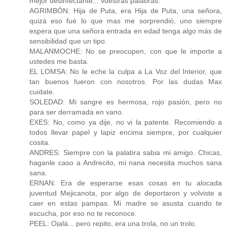
mejor desinfectante... vuestras palabras.
AGRIMBÓN: Hija de Puta, era Hija de Puta, una señora,
quizá eso fué lo que mas me sorprendió, uno siempre
espera que una señora entrada en edad tenga algo más de
sensibilidad que un tipo.
MALANMOCHE: No se preocupen, con que le importe a
ustedes me basta.
EL LOMSA: No le eche la culpa a La Voz del Interior, que
tan buenos fueron con nosotros. Por las dudas Max
cuidate.
SOLEDAD: Mi sangre es hermosa, rojo pasión, pero no
para ser derramada en vano.
EXES: No, como ya dije, no vi la patente. Recomiendo a
todos llevar papel y lapiz encima siempre, por cualquier
cosita.
ANDRES: Siempre con la palabra sabia mi amigo. Chicas,
haganle caso a Andrecito, mi nana necesita muchos sana
sana.
ERNAN: Era de esperarse esas cosas en tu alocada
juventud Mejicanota, por algo de deportaron y volviste a
caer en estas pampas. Mi madre se asusta cuando te
escucha, por eso no te reconoce.
PEEL: Ojalá... pero repito, era una trola, no un trolo.