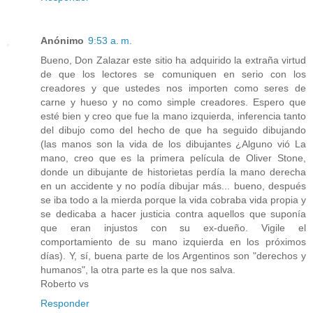
Anónimo
9:53 a. m.
Bueno, Don Zalazar este sitio ha adquirido la extraña virtud
de que los lectores se comuniquen en serio con los
creadores y que ustedes nos importen como seres de
carne y hueso y no como simple creadores. Espero que
esté bien y creo que fue la mano izquierda, inferencia tanto
del dibujo como del hecho de que ha seguido dibujando
(las manos son la vida de los dibujantes ¿Alguno vió La
mano, creo que es la primera película de Oliver Stone,
donde un dibujante de historietas perdía la mano derecha
en un accidente y no podía dibujar más... bueno, después
se iba todo a la mierda porque la vida cobraba vida propia y
se dedicaba a hacer justicia contra aquellos que suponía
que eran injustos con su ex-dueño. Vigile el
comportamiento de su mano izquierda en los próximos
días). Y, sí, buena parte de los Argentinos son "derechos y
humanos", la otra parte es la que nos salva.
Roberto vs
Responder