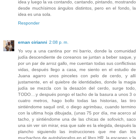
idea y luego la va contando, cantando, pintando, mostrando
desde muchísimos ángulos distintos, pero en el fondo, la
idea es una sola.
Responder
ernan cirianni
2:08 p. m.
Yo voy a una cantina por mi barrio, donde la comunidad
judía descendiente de coreanos se juntan a beber saque, y
por un par de arroz gallo, me cuentan todas sus conflictivas
vidas, después llego a casa, me siento en el estudio de
Juana agarro unos pinceles con pelo de cerdo, y allí
justamente, en el quiebre de identidades, donde la magia
judía se mezcla con la desazón del cerdo, surge todo,
TODO....y después pongo el tacho de la basura a unos 3 o
cuatro metros, hago bollo todas las historias, las tiro
sintiéndome saquil onil, o diego agrimbau, cuando termino
con la ultima hoja dibujada, (unas 75 por día, me acerco al
tacho, y sintiéndome una de las chicas de sofovich, saco
una sin ver sin mirar, esa que sale es la elegida, después la
plancho siguiendo las instrucciones que me dan los
muchachos de autobiógrafos en el libro HR, la escaneo y la